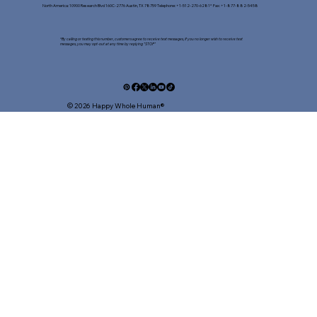
North America: 10900 Research Blvd 160C-2776 Austin, TX 78759 Telephone: +1-512-270-6281* Fax: +1-877-882-5458​
*By calling or texting this number, customers agree to receive text messages, If you no longer wish to receive text
messages, you may opt-out at any time by replying "STOP"​
© 2026 Happy Whole Human®