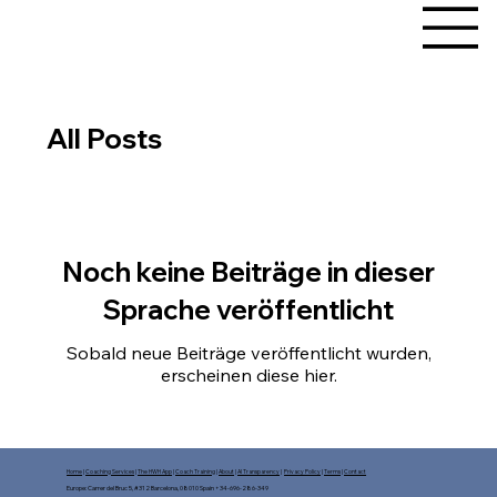
All Posts
Noch keine Beiträge in dieser
Sprache veröffentlicht
Sobald neue Beiträge veröffentlicht wurden,
erscheinen diese hier.
Home
|
Coaching Services
|
The HWH App
|
Coach Training
|
About
|
AI Transparency
|
Privacy Policy
|
Terms
|
Contact
Europe: Carrer del Bruc 5, #312 Barcelona, 08010 Spain +34-696-286-349